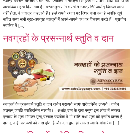
नक्षत्र विवेचन भारतीय पंचांग तथा ज्योतिष में नक्षत्रों (अंग्रेजी में Constellations) को
अत्यधिक महत्व दिया गया है। परंपरानुसार ‘न क्षरतीति नक्षत्राणि’ अर्थात् जिनका क्षरण
नहीं होता, वे ‘नक्षत्र’ कहलाते हैं। इन्हें अपने स्थान पर स्थिर माना गया है जबकि सूर्य
सहित अन्य सभी ग्रह-उपग्रह नक्षत्रों में अपने-अपने पथ पर विचरण करते हैं। प्राचीन
ज्योतिष में […]
नवग्रहों के प्रसन्नार्थ स्तुति व दान
नवग्रहों के प्रसन्नार्थ स्तुति व दान दानेन प्राप्यते स्वर्गः श्रीर्दानेनैव लभ्यते। दानेन
शत्रून् जयति व्याधिर्दानेन नश्यति।। अर्थात् दान के द्वारा मनुष्य इस लोक में समस्त
प्रकार के सुख भोगकर मृत्यु पश्चात् परलोक में भी शांति तथा सुख की प्राप्ति करता है।
दान द्वारा ही शत्रुओं को नाश होता है और दान द्वारा ही समस्त व्याधि-बीमारियां […]