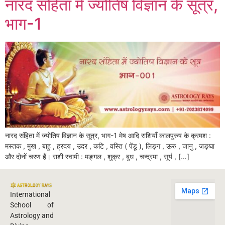
नारद संहिता में ज्योतिष विज्ञान के सूत्र,
भाग-1
नारद संहिता में ज्योतिष विज्ञान के सूत्र, भाग-1 मेष आदि राशियाँ कालपुरुष के क्रमश :
मस्तक , मुख , बाहु , ह्रदय , उदर , कटि , वस्ति ( पेंडू ), लिङ्ग , ऊरु , जानु , जङ्घा
और दोनों चरण हैं। राशी स्वामी : मङ्गल , शुक्र , बुध , चन्द्रमा , सूर्य , […]
International
School of
Astrology and