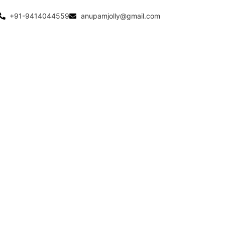
+91-9414044559
anupamjolly@gmail.com