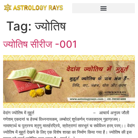
Tag:
ज्योतिष
ज्योतिष सीरीज -001
वेदांग ज्योतिष में मुहूर्त – आचार्य अनुपम जौली
गणेशम् एकदन्तं च हेरम्बं विध्ननायकम्, लम्बोदर्ं शूर्पकर्णम् गजवक्त्रम् गुहाग्रजम्।
नामाष्टार्थ च पुत्रस्य श्रृणु मातर्हरप्रिये, स्रोत्राणां सारभूतं च सर्वविध्न हरम् परम्।। वेदांग
ज्योतिष में मुहूर्त देखने के लिए एक विशेष शाखा का निर्माण किया गया है। ज्योतिष की इस