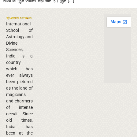
शाखा को मुहूर्त ज्योतिष कहा जाता है। मुहूर्त […]
International
School of
Astrology and
Divine
Sciences,
India is a
country
which has
ever always
been pictured
as the land of
magicians
and charmers
of intense
occult. Since
old times,
India has
been at the